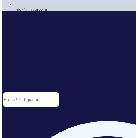
info@miniverse.hr
Search
...