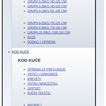
GRUPA 0-25KG (40-125 CM)
GRUPA 0-36KG (40-150 CM)
GRUPA 9-18KG (61-105 CM)
GRUPA 9-25KG (76-125 CM)
GRUPA 9-36KG (76-150 CM)
GRUPA 15-36KG (100-150 CM)
BAZE
DODACI I OPREMA
KOD KUĆE
KOD KUĆE
OPREMA ZA PREVIJANJE
VRTIĆI I IGRAONICE
KREVETI
OSTALI NAMJEŠTAJ
JASTUCI
KUĆNI TEKSTIL
MADRACI