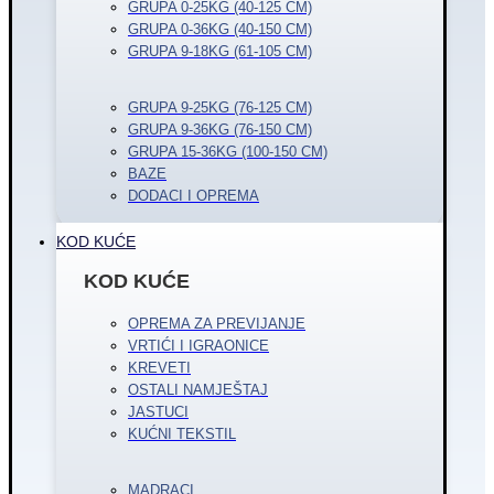
GRUPA 0-25KG (40-125 CM)
GRUPA 0-36KG (40-150 CM)
GRUPA 9-18KG (61-105 CM)
GRUPA 9-25KG (76-125 CM)
GRUPA 9-36KG (76-150 CM)
GRUPA 15-36KG (100-150 CM)
BAZE
DODACI I OPREMA
KOD KUĆE
KOD KUĆE
OPREMA ZA PREVIJANJE
VRTIĆI I IGRAONICE
KREVETI
OSTALI NAMJEŠTAJ
JASTUCI
KUĆNI TEKSTIL
MADRACI