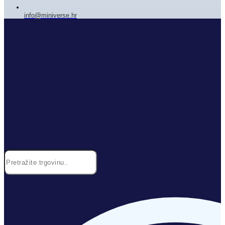
info@miniverse.hr
Search
...