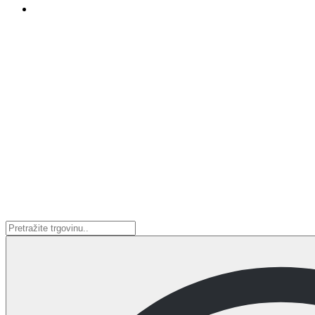
Search
...