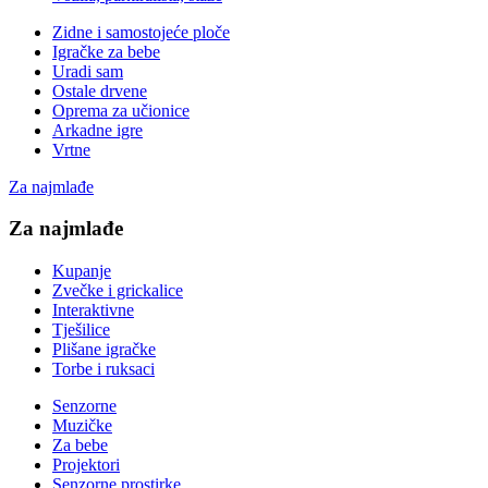
Zidne i samostojeće ploče
Igračke za bebe
Uradi sam
Ostale drvene
Oprema za učionice
Arkadne igre
Vrtne
Za najmlađe
Za najmlađe
Kupanje
Zvečke i grickalice
Interaktivne
Tješilice
Plišane igračke
Torbe i ruksaci
Senzorne
Muzičke
Za bebe
Projektori
Senzorne prostirke