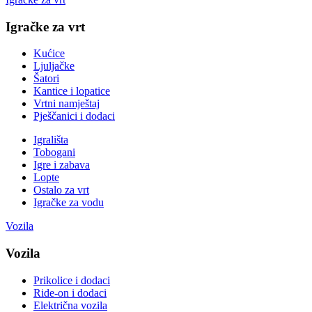
Igračke za vrt
Kućice
Ljuljačke
Šatori
Kantice i lopatice
Vrtni namještaj
Pješčanici i dodaci
Igrališta
Tobogani
Igre i zabava
Lopte
Ostalo za vrt
Igračke za vodu
Vozila
Vozila
Prikolice i dodaci
Ride-on i dodaci
Električna vozila