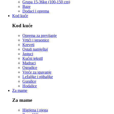
Grupa 15-36kg (100-150 cm)
Baze
Dodaci i oprema
Kod kuće
Kod kuće
Oprema za previjanje
Vrtići i igraonice
Kreveti
Ostali namještaj
Jastuci
Kućni tekstil
Madraci
Ogradice
Vreće za spavanje
Ležaljke i njihaljke
Guralice
Hodalice
Za mame
Za mame
Higijena i njega