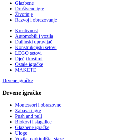
Glazbene
Društvene igre
Životinje
Razvoj i obrazovanje
Kreativnost
Automobili i vozila
Daljinski upravljač
Konstrukcijski setovi
LEGO setovi
Dječji kostimi
Ostale igračke
MAKETE
Drvene igračke
Drvene igračke
Montessori i obrazovne
Zabava i igre
Push and pull
Blokovi i slagalice
Glazbene igračke
Uloge
Vozila, parkirališta, staze