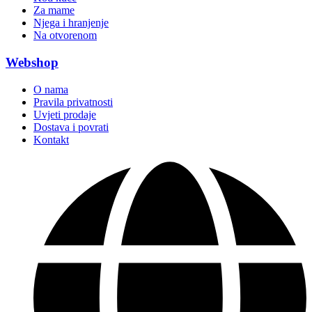
Za mame
Njega i hranjenje
Na otvorenom
Webshop
O nama
Pravila privatnosti
Uvjeti prodaje
Dostava i povrati
Kontakt