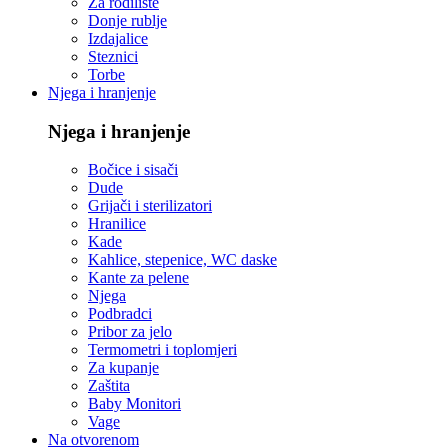
Za rodilište
Donje rublje
Izdajalice
Steznici
Torbe
Njega i hranjenje
Njega i hranjenje
Bočice i sisači
Dude
Grijači i sterilizatori
Hranilice
Kade
Kahlice, stepenice, WC daske
Kante za pelene
Njega
Podbradci
Pribor za jelo
Termometri i toplomjeri
Za kupanje
Zaštita
Baby Monitori
Vage
Na otvorenom