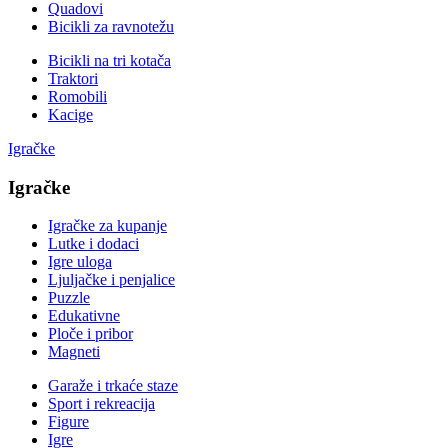
Quadovi
Bicikli za ravnotežu
Bicikli na tri kotača
Traktori
Romobili
Kacige
Igračke
Igračke
Igračke za kupanje
Lutke i dodaci
Igre uloga
Ljuljačke i penjalice
Puzzle
Edukativne
Ploče i pribor
Magneti
Garaže i trkaće staze
Sport i rekreacija
Figure
Igre