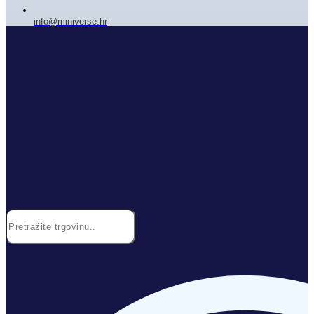
info@miniverse.hr
Search
...