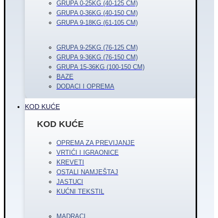
GRUPA 0-25KG (40-125 CM)
GRUPA 0-36KG (40-150 CM)
GRUPA 9-18KG (61-105 CM)
GRUPA 9-25KG (76-125 CM)
GRUPA 9-36KG (76-150 CM)
GRUPA 15-36KG (100-150 CM)
BAZE
DODACI I OPREMA
KOD KUĆE
KOD KUĆE
OPREMA ZA PREVIJANJE
VRTIĆI I IGRAONICE
KREVETI
OSTALI NAMJEŠTAJ
JASTUCI
KUĆNI TEKSTIL
MADRACI