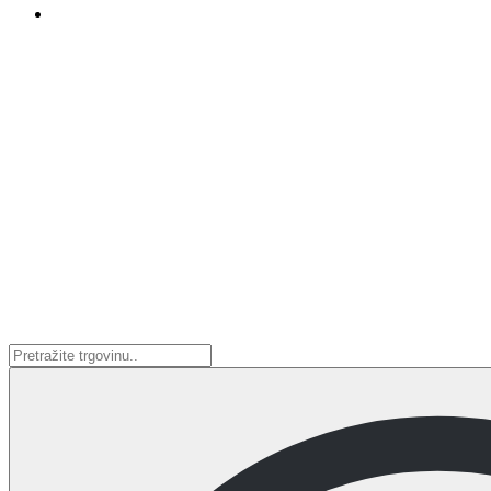
Search
...