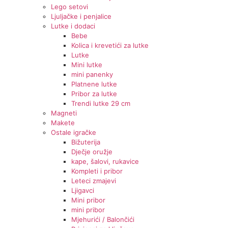
Lego setovi
Ljuljačke i penjalice
Lutke i dodaci
Bebe
Kolica i krevetići za lutke
Lutke
Mini lutke
mini panenky
Platnene lutke
Pribor za lutke
Trendi lutke 29 cm
Magneti
Makete
Ostale igračke
Bižuterija
Dječje oružje
kape, šalovi, rukavice
Kompleti i pribor
Leteci zmajevi
Ljigavci
Mini pribor
mini pribor
Mjehurići / Balončići