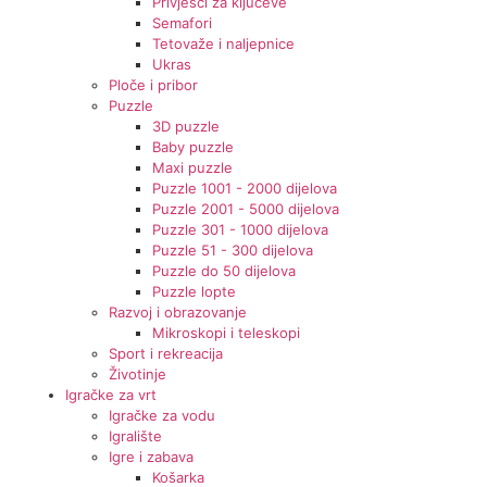
Privjesci za ključeve
Semafori
Tetovaže i naljepnice
Ukras
Ploče i pribor
Puzzle
3D puzzle
Baby puzzle
Maxi puzzle
Puzzle 1001 - 2000 dijelova
Puzzle 2001 - 5000 dijelova
Puzzle 301 - 1000 dijelova
Puzzle 51 - 300 dijelova
Puzzle do 50 dijelova
Puzzle lopte
Razvoj i obrazovanje
Mikroskopi i teleskopi
Sport i rekreacija
Životinje
Igračke za vrt
Igračke za vodu
Igralište
Igre i zabava
Košarka