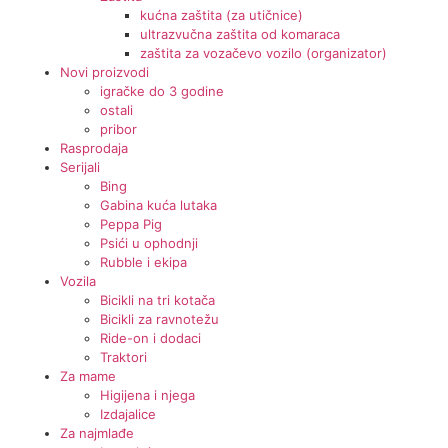
kućna zaštita (za utičnice)
ultrazvučna zaštita od komaraca
zaštita za vozačevo vozilo (organizator)
Novi proizvodi
igračke do 3 godine
ostali
pribor
Rasprodaja
Serijali
Bing
Gabina kuća lutaka
Peppa Pig
Psići u ophodnji
Rubble i ekipa
Vozila
Bicikli na tri kotača
Bicikli za ravnotežu
Ride-on i dodaci
Traktori
Za mame
Higijena i njega
Izdajalice
Za najmlađe