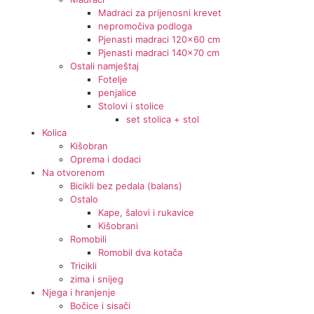
Madraci za prijenosni krevet
nepromočiva podloga
Pjenasti madraci 120x60 cm
Pjenasti madraci 140x70 cm
Ostali namještaj
Fotelje
penjalice
Stolovi i stolice
set stolica + stol
Kolica
Kišobran
Oprema i dodaci
Na otvorenom
Bicikli bez pedala (balans)
Ostalo
Kape, šalovi i rukavice
Kišobrani
Romobili
Romobil dva kotača
Tricikli
zima i snijeg
Njega i hranjenje
Bočice i sisači