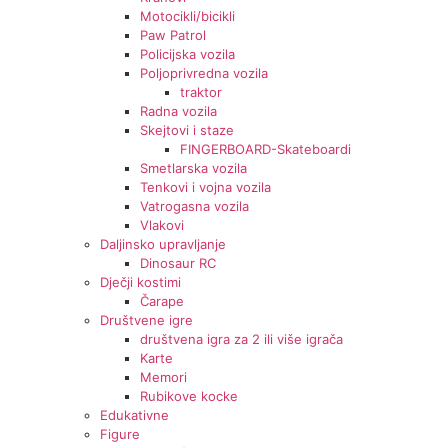
Motocikli/bicikli
Paw Patrol
Policijska vozila
Poljoprivredna vozila
traktor
Radna vozila
Skejtovi i staze
FINGERBOARD-Skateboardi
Smetlarska vozila
Tenkovi i vojna vozila
Vatrogasna vozila
Vlakovi
Daljinsko upravljanje
Dinosaur RC
Dječji kostimi
Čarape
Društvene igre
društvena igra za 2 ili više igrača
Karte
Memori
Rubikove kocke
Edukativne
Figure