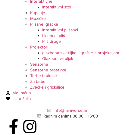
Interaktivne
Interaktivni stol
Kupanje
Muzičke
Plišane igračke
Interaktivni plišanci
Licencni pliš
Pliš druge
Projektori
glazbena svjetiljka i igračke s projekcijom
Glazbeni vrtuljak
Senzorne
Senzorne prostirke
Torbe i ruksaci
Za bebe
Zvečke i grickalice
Moj račun
Lista želja
info@miniverse.hr
Radnim danima 08:00 - 16:00