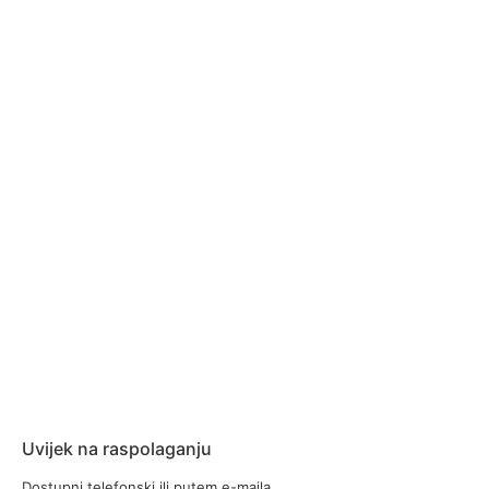
Uvijek na raspolaganju
Dostupni telefonski ili putem e-maila.