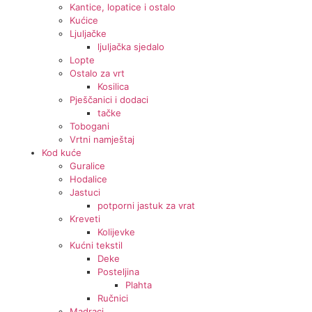
Kantice, lopatice i ostalo
Kućice
Ljuljačke
ljuljačka sjedalo
Lopte
Ostalo za vrt
Kosilica
Pješčanici i dodaci
tačke
Tobogani
Vrtni namještaj
Kod kuće
Guralice
Hodalice
Jastuci
potporni jastuk za vrat
Kreveti
Kolijevke
Kućni tekstil
Deke
Posteljina
Plahta
Ručnici
Madraci