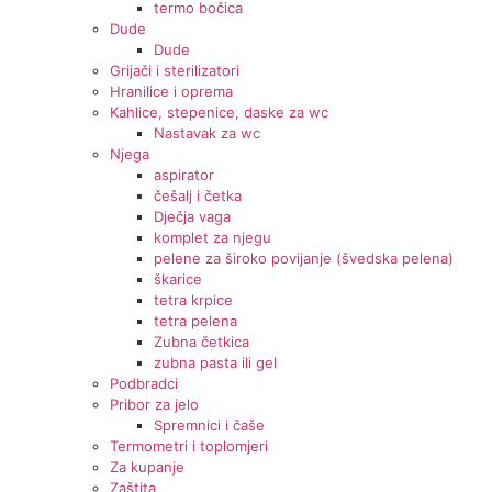
termo bočica
Dude
Dude
Grijači i sterilizatori
Hranilice i oprema
Kahlice, stepenice, daske za wc
Nastavak za wc
Njega
aspirator
češalj i četka
Dječja vaga
komplet za njegu
pelene za široko povijanje (švedska pelena)
škarice
tetra krpice
tetra pelena
Zubna četkica
zubna pasta ili gel
Podbradci
Pribor za jelo
Spremnici i čaše
Termometri i toplomjeri
Za kupanje
Zaštita