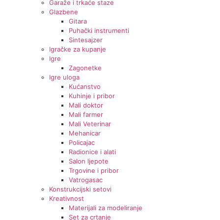
Garaže i trkaće staze
Glazbene
Gitara
Puhački instrumenti
Sintesajzer
Igračke za kupanje
Igre
Zagonetke
Igre uloga
Kućanstvo
Kuhinje i pribor
Mali doktor
Mali farmer
Mali Veterinar
Mehanicar
Policajac
Radionice i alati
Salon ljepote
Trgovine i pribor
Vatrogasac
Konstrukcijski setovi
Kreativnost
Materijali za modeliranje
Set za crtanje