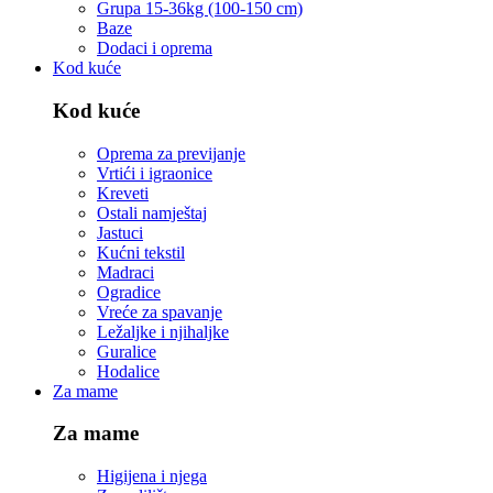
Grupa 15-36kg (100-150 cm)
Baze
Dodaci i oprema
Kod kuće
Kod kuće
Oprema za previjanje
Vrtići i igraonice
Kreveti
Ostali namještaj
Jastuci
Kućni tekstil
Madraci
Ogradice
Vreće za spavanje
Ležaljke i njihaljke
Guralice
Hodalice
Za mame
Za mame
Higijena i njega