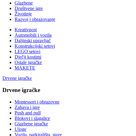
Glazbene
Društvene igre
Životinje
Razvoj i obrazovanje
Kreativnost
Automobili i vozila
Daljinski upravljač
Konstrukcijski setovi
LEGO setovi
Dječji kostimi
Ostale igračke
MAKETE
Drvene igračke
Drvene igračke
Montessori i obrazovne
Zabava i igre
Push and pull
Blokovi i slagalice
Glazbene igračke
Uloge
Vozila, parkirališta, staze