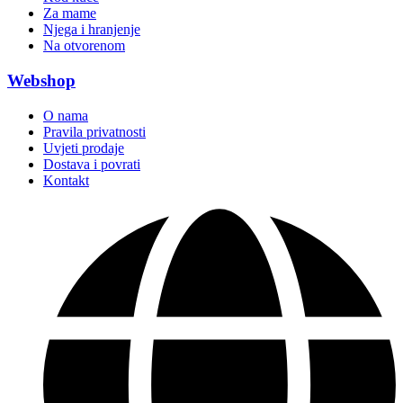
Za mame
Njega i hranjenje
Na otvorenom
Webshop
O nama
Pravila privatnosti
Uvjeti prodaje
Dostava i povrati
Kontakt