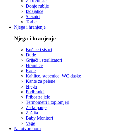
Za rodilište
Donje rublje
Izdajalice
Steznici
Torbe
Njega i hranjenje
Njega i hranjenje
Bočice i sisači
Dude
Grijači i sterilizatori
Hranilice
Kade
Kahlice, stepenice, WC daske
Kante za pelene
Njega
Podbradci
Pribor za jelo
Termometri i toplomjeri
Za kupanje
Zaštita
Baby Monitori
Vage
Na otvorenom