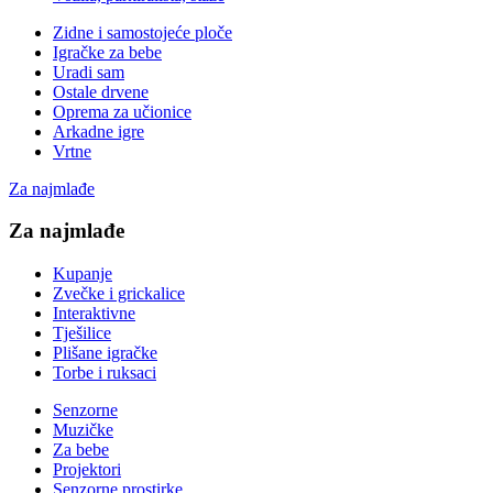
Zidne i samostojeće ploče
Igračke za bebe
Uradi sam
Ostale drvene
Oprema za učionice
Arkadne igre
Vrtne
Za najmlađe
Za najmlađe
Kupanje
Zvečke i grickalice
Interaktivne
Tješilice
Plišane igračke
Torbe i ruksaci
Senzorne
Muzičke
Za bebe
Projektori
Senzorne prostirke