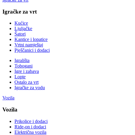
Igračke za vrt
Kućice
Ljuljačke
Šatori
Kantice i lopatice
Vrtni namještaj
Pješčanici i dodaci
Igrališta
Tobogani
Igre i zabava
Lopte
Ostalo za vrt
Igračke za vodu
Vozila
Vozila
Prikolice i dodaci
Ride-on i dodaci
Električna vozila