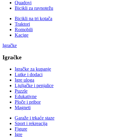
Quadovi
Bicikli za ravnotežu
Bicikli na tri kotača
Traktori
Romobili
Kacige
Igračke
Igračke
Igračke za kupanje
Lutke i dodaci
Igre uloga
Ljuljačke i penjalice
Puzzle
Edukativne
Ploče i pribor
Magneti
Garaže i trkaće staze
Sport i rekreacija
Figure
Igre