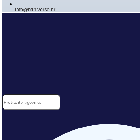
info@miniverse.hr
Search
...