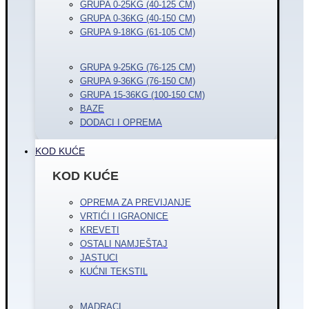
GRUPA 0-25KG (40-125 CM)
GRUPA 0-36KG (40-150 CM)
GRUPA 9-18KG (61-105 CM)
GRUPA 9-25KG (76-125 CM)
GRUPA 9-36KG (76-150 CM)
GRUPA 15-36KG (100-150 CM)
BAZE
DODACI I OPREMA
KOD KUĆE
KOD KUĆE
OPREMA ZA PREVIJANJE
VRTIĆI I IGRAONICE
KREVETI
OSTALI NAMJEŠTAJ
JASTUCI
KUĆNI TEKSTIL
MADRACI