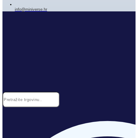
info@miniverse.hr
Search
...