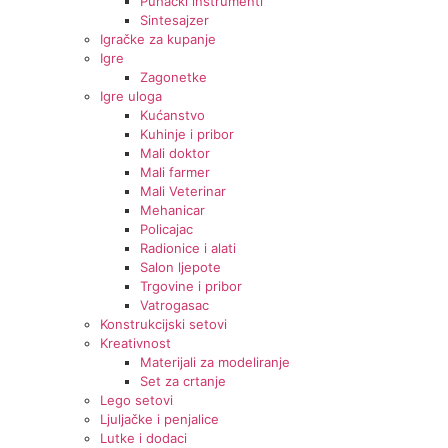
Puhački instrumenti
Sintesajzer
Igračke za kupanje
Igre
Zagonetke
Igre uloga
Kućanstvo
Kuhinje i pribor
Mali doktor
Mali farmer
Mali Veterinar
Mehanicar
Policajac
Radionice i alati
Salon ljepote
Trgovine i pribor
Vatrogasac
Konstrukcijski setovi
Kreativnost
Materijali za modeliranje
Set za crtanje
Lego setovi
Ljuljačke i penjalice
Lutke i dodaci