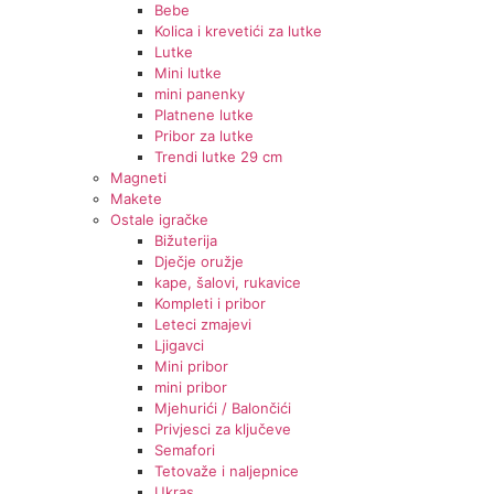
Bebe
Kolica i krevetići za lutke
Lutke
Mini lutke
mini panenky
Platnene lutke
Pribor za lutke
Trendi lutke 29 cm
Magneti
Makete
Ostale igračke
Bižuterija
Dječje oružje
kape, šalovi, rukavice
Kompleti i pribor
Leteci zmajevi
Ljigavci
Mini pribor
mini pribor
Mjehurići / Balončići
Privjesci za ključeve
Semafori
Tetovaže i naljepnice
Ukras