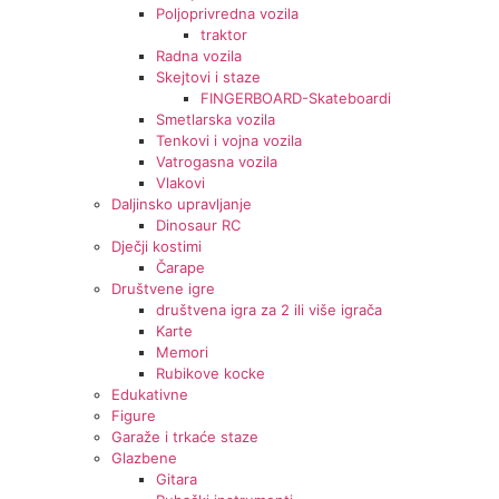
Poljoprivredna vozila
traktor
Radna vozila
Skejtovi i staze
FINGERBOARD-Skateboardi
Smetlarska vozila
Tenkovi i vojna vozila
Vatrogasna vozila
Vlakovi
Daljinsko upravljanje
Dinosaur RC
Dječji kostimi
Čarape
Društvene igre
društvena igra za 2 ili više igrača
Karte
Memori
Rubikove kocke
Edukativne
Figure
Garaže i trkaće staze
Glazbene
Gitara