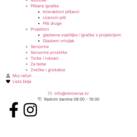
Muzičke
Plišane igračke
Interaktivni plišanci
Licencni pliš
Pliš druge
Projektori
glazbena svjetiljka i igračke s projekcijom
Glazbeni vrtuljak
Senzorne
Senzorne prostirke
Torbe i ruksaci
Za bebe
Zvečke i grickalice
Moj račun
Lista želja
info@miniverse.hr
Radnim danima 08:00 - 16:00