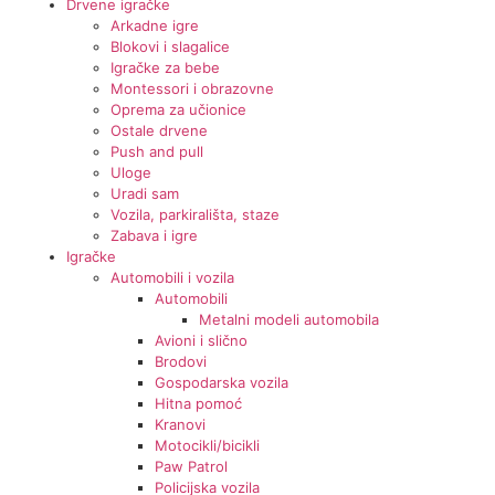
Drvene igračke
Arkadne igre
Blokovi i slagalice
Igračke za bebe
Montessori i obrazovne
Oprema za učionice
Ostale drvene
Push and pull
Uloge
Uradi sam
Vozila, parkirališta, staze
Zabava i igre
Igračke
Automobili i vozila
Automobili
Metalni modeli automobila
Avioni i slično
Brodovi
Gospodarska vozila
Hitna pomoć
Kranovi
Motocikli/bicikli
Paw Patrol
Policijska vozila