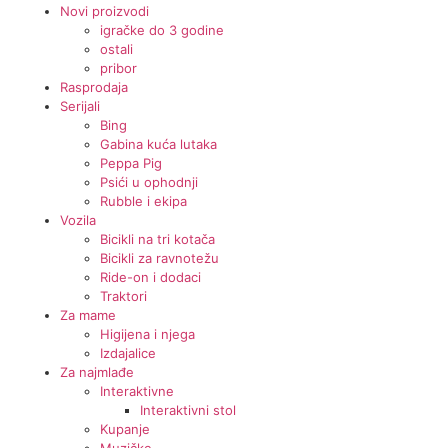
Novi proizvodi
igračke do 3 godine
ostali
pribor
Rasprodaja
Serijali
Bing
Gabina kuća lutaka
Peppa Pig
Psići u ophodnji
Rubble i ekipa
Vozila
Bicikli na tri kotača
Bicikli za ravnotežu
Ride-on i dodaci
Traktori
Za mame
Higijena i njega
Izdajalice
Za najmlađe
Interaktivne
Interaktivni stol
Kupanje