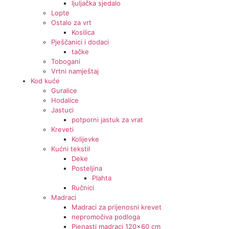
ljuljačka sjedalo
Lopte
Ostalo za vrt
Kosilica
Pješčanici i dodaci
tačke
Tobogani
Vrtni namještaj
Kod kuće
Guralice
Hodalice
Jastuci
potporni jastuk za vrat
Kreveti
Kolijevke
Kućni tekstil
Deke
Posteljina
Plahta
Ručnici
Madraci
Madraci za prijenosni krevet
nepromočiva podloga
Pjenasti madraci 120x60 cm