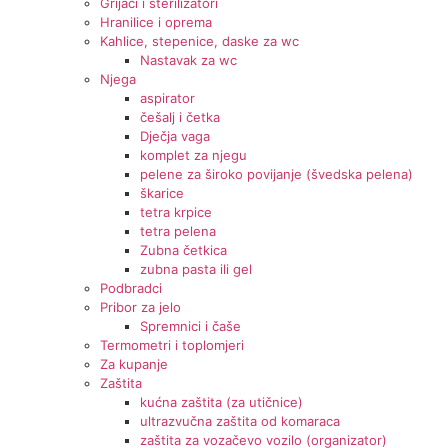
Grijači i sterilizatori
Hranilice i oprema
Kahlice, stepenice, daske za wc
Nastavak za wc
Njega
aspirator
češalj i četka
Dječja vaga
komplet za njegu
pelene za široko povijanje (švedska pelena)
škarice
tetra krpice
tetra pelena
Zubna četkica
zubna pasta ili gel
Podbradci
Pribor za jelo
Spremnici i čaše
Termometri i toplomjeri
Za kupanje
Zaštita
kućna zaštita (za utičnice)
ultrazvučna zaštita od komaraca
zaštita za vozačevo vozilo (organizator)