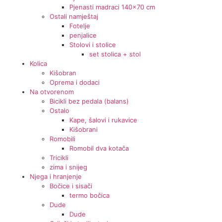
Pjenasti madraci 140x70 cm
Ostali namještaj
Fotelje
penjalice
Stolovi i stolice
set stolica + stol
Kolica
Kišobran
Oprema i dodaci
Na otvorenom
Bicikli bez pedala (balans)
Ostalo
Kape, šalovi i rukavice
Kišobrani
Romobili
Romobil dva kotača
Tricikli
zima i snijeg
Njega i hranjenje
Bočice i sisači
termo bočica
Dude
Dude