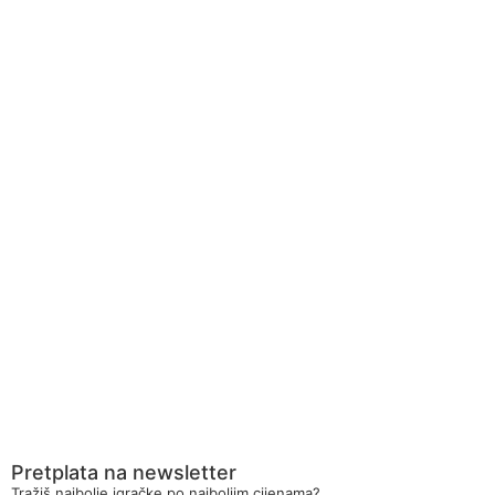
Pretplata na newsletter
Tražiš najbolje igračke po najboljim cijenama?