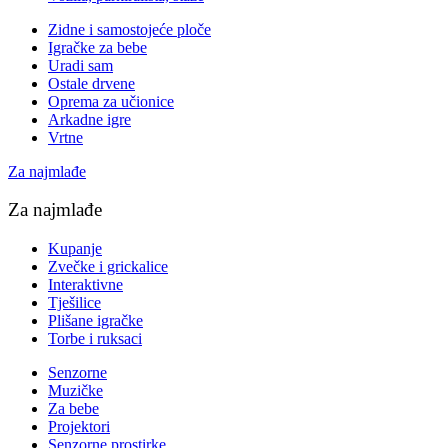
Zidne i samostojeće ploče
Igračke za bebe
Uradi sam
Ostale drvene
Oprema za učionice
Arkadne igre
Vrtne
Za najmlađe
Za najmlađe
Kupanje
Zvečke i grickalice
Interaktivne
Tješilice
Plišane igračke
Torbe i ruksaci
Senzorne
Muzičke
Za bebe
Projektori
Senzorne prostirke