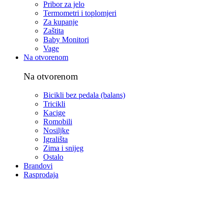
Pribor za jelo
Termometri i toplomjeri
Za kupanje
Zaštita
Baby Monitori
Vage
Na otvorenom
Na otvorenom
Bicikli bez pedala (balans)
Tricikli
Kacige
Romobili
Nosiljke
Igrališta
Zima i snijeg
Ostalo
Brandovi
Rasprodaja