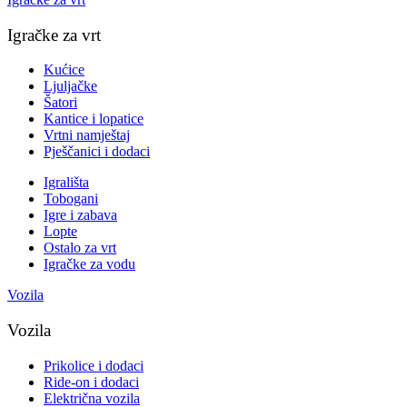
Igračke za vrt
Kućice
Ljuljačke
Šatori
Kantice i lopatice
Vrtni namještaj
Pješčanici i dodaci
Igrališta
Tobogani
Igre i zabava
Lopte
Ostalo za vrt
Igračke za vodu
Vozila
Vozila
Prikolice i dodaci
Ride-on i dodaci
Električna vozila