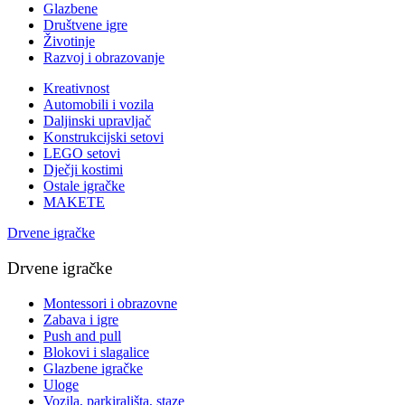
Glazbene
Društvene igre
Životinje
Razvoj i obrazovanje
Kreativnost
Automobili i vozila
Daljinski upravljač
Konstrukcijski setovi
LEGO setovi
Dječji kostimi
Ostale igračke
MAKETE
Drvene igračke
Drvene igračke
Montessori i obrazovne
Zabava i igre
Push and pull
Blokovi i slagalice
Glazbene igračke
Uloge
Vozila, parkirališta, staze