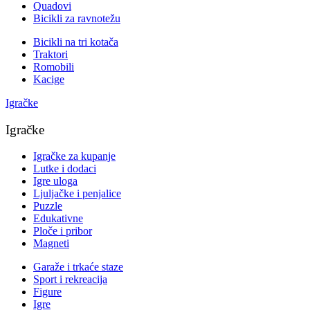
Quadovi
Bicikli za ravnotežu
Bicikli na tri kotača
Traktori
Romobili
Kacige
Igračke
Igračke
Igračke za kupanje
Lutke i dodaci
Igre uloga
Ljuljačke i penjalice
Puzzle
Edukativne
Ploče i pribor
Magneti
Garaže i trkaće staze
Sport i rekreacija
Figure
Igre