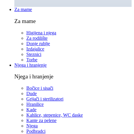
Za mame
Za mame
Higijena i njega
Za rodilište
Donje rublje
Izdajalice
Steznici
Torbe
Njega i hranjenje
Njega i hranjenje
Bočice i sisači
Dude
Grijači i sterilizatori
Hranilice
Kade
Kahlice, stepenice, WC daske
Kante za pelene
Njega
Podbradci