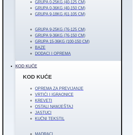
GRUPA 0-25KG (40-125 CM)
GRUPA 0-36KG (40-150 CM)
GRUPA 9-18KG (61-105 CM)
GRUPA 9-25KG (76-125 CM)
GRUPA 9-36KG (76-150 CM)
GRUPA 15-36KG (100-150 CM)
BAZE
DODACI I OPREMA
KOD KUĆE
KOD KUĆE
OPREMA ZA PREVIJANJE
VRTIĆI I IGRAONICE
KREVETI
OSTALI NAMJEŠTAJ
JASTUCI
KUĆNI TEKSTIL
MADRACI