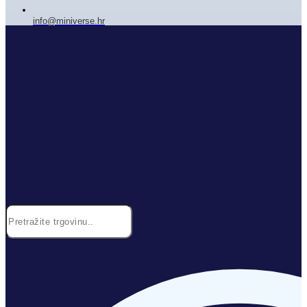
info@miniverse.hr
Search
...