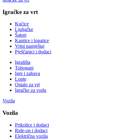
Igračke za vrt
Kućice
Ljuljačke
Šatori
Kantice i lopatice
Vrtni namještaj
Pješčanici i dodaci
Igrališta
Tobogani
Igre i zabava
Lopte
Ostalo za vrt
Igračke za vodu
Vozila
Vozila
Prikolice i dodaci
Ride-on i dodaci
Električna vozila