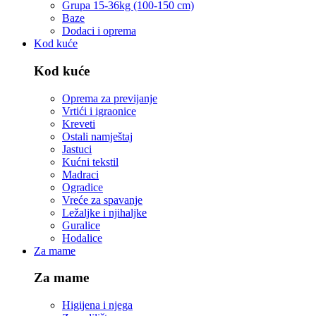
Grupa 15-36kg (100-150 cm)
Baze
Dodaci i oprema
Kod kuće
Kod kuće
Oprema za previjanje
Vrtići i igraonice
Kreveti
Ostali namještaj
Jastuci
Kućni tekstil
Madraci
Ogradice
Vreće za spavanje
Ležaljke i njihaljke
Guralice
Hodalice
Za mame
Za mame
Higijena i njega