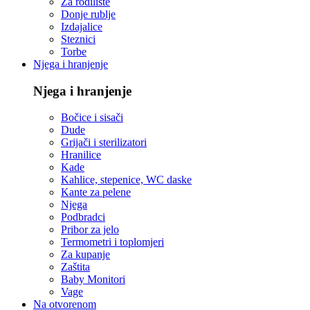
Za rodilište
Donje rublje
Izdajalice
Steznici
Torbe
Njega i hranjenje
Njega i hranjenje
Bočice i sisači
Dude
Grijači i sterilizatori
Hranilice
Kade
Kahlice, stepenice, WC daske
Kante za pelene
Njega
Podbradci
Pribor za jelo
Termometri i toplomjeri
Za kupanje
Zaštita
Baby Monitori
Vage
Na otvorenom