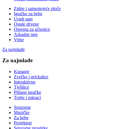
Zidne i samostojeće ploče
Igračke za bebe
Uradi sam
Ostale drvene
Oprema za učionice
Arkadne igre
Vrtne
Za najmlađe
Za najmlađe
Kupanje
Zvečke i grickalice
Interaktivne
Tješilice
Plišane igračke
Torbe i ruksaci
Senzorne
Muzičke
Za bebe
Projektori
Senzorne prostirke