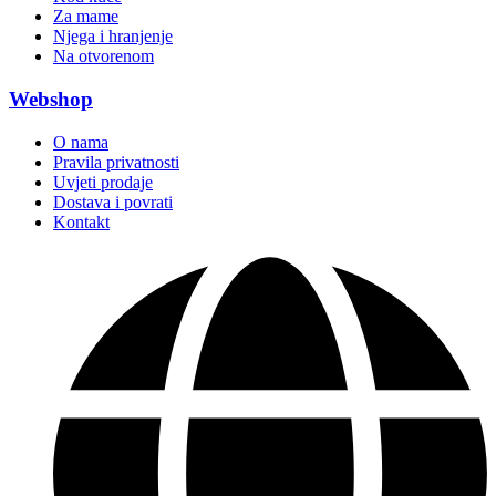
Za mame
Njega i hranjenje
Na otvorenom
Webshop
O nama
Pravila privatnosti
Uvjeti prodaje
Dostava i povrati
Kontakt