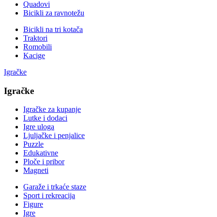
Quadovi
Bicikli za ravnotežu
Bicikli na tri kotača
Traktori
Romobili
Kacige
Igračke
Igračke
Igračke za kupanje
Lutke i dodaci
Igre uloga
Ljuljačke i penjalice
Puzzle
Edukativne
Ploče i pribor
Magneti
Garaže i trkaće staze
Sport i rekreacija
Figure
Igre