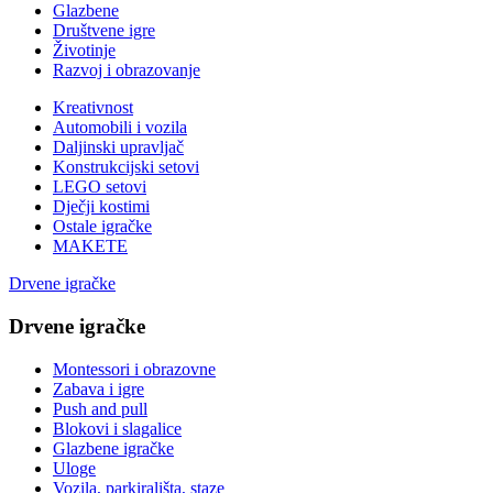
Glazbene
Društvene igre
Životinje
Razvoj i obrazovanje
Kreativnost
Automobili i vozila
Daljinski upravljač
Konstrukcijski setovi
LEGO setovi
Dječji kostimi
Ostale igračke
MAKETE
Drvene igračke
Drvene igračke
Montessori i obrazovne
Zabava i igre
Push and pull
Blokovi i slagalice
Glazbene igračke
Uloge
Vozila, parkirališta, staze