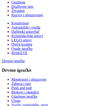
Glazbene
Društvene igre
Životinje
Razvoj i obrazovanje
Kreativnost
Automobili i vozila
Daljinski upravljač
Konstrukcijski setovi
LEGO setovi
Dječji kostimi
Ostale igračke
MAKETE
Drvene igračke
Drvene igračke
Montessori i obrazovne
Zabava i igre
Push and pull
Blokovi i slagalice
Glazbene igračke
Uloge
Vozila, parkirališta, staze