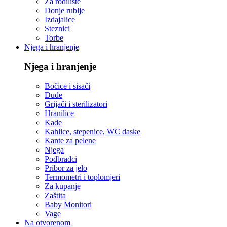
Za rodilište
Donje rublje
Izdajalice
Steznici
Torbe
Njega i hranjenje
Njega i hranjenje
Bočice i sisači
Dude
Grijači i sterilizatori
Hranilice
Kade
Kahlice, stepenice, WC daske
Kante za pelene
Njega
Podbradci
Pribor za jelo
Termometri i toplomjeri
Za kupanje
Zaštita
Baby Monitori
Vage
Na otvorenom