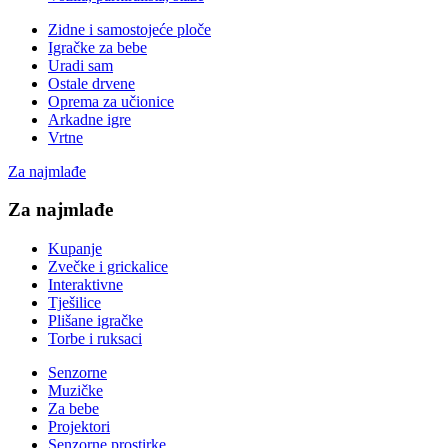
Zidne i samostojeće ploče
Igračke za bebe
Uradi sam
Ostale drvene
Oprema za učionice
Arkadne igre
Vrtne
Za najmlađe
Za najmlađe
Kupanje
Zvečke i grickalice
Interaktivne
Tješilice
Plišane igračke
Torbe i ruksaci
Senzorne
Muzičke
Za bebe
Projektori
Senzorne prostirke