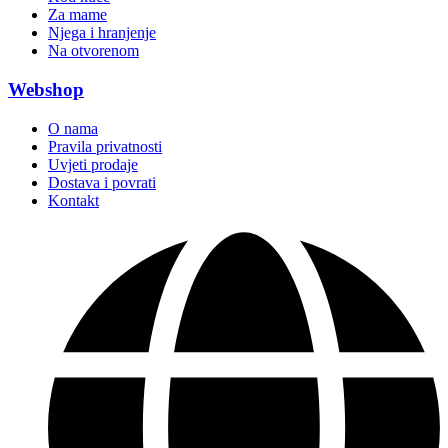
Za mame
Njega i hranjenje
Na otvorenom
Webshop
O nama
Pravila privatnosti
Uvjeti prodaje
Dostava i povrati
Kontakt