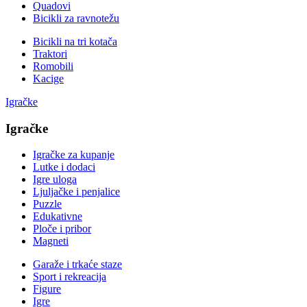
Quadovi
Bicikli za ravnotežu
Bicikli na tri kotača
Traktori
Romobili
Kacige
Igračke
Igračke
Igračke za kupanje
Lutke i dodaci
Igre uloga
Ljuljačke i penjalice
Puzzle
Edukativne
Ploče i pribor
Magneti
Garaže i trkaće staze
Sport i rekreacija
Figure
Igre