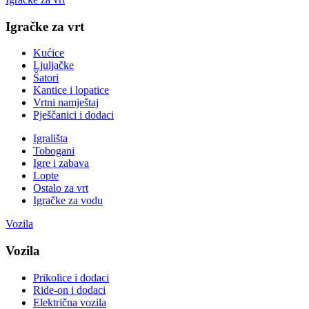
Igračke za vrt
Kućice
Ljuljačke
Šatori
Kantice i lopatice
Vrtni namještaj
Pješčanici i dodaci
Igrališta
Tobogani
Igre i zabava
Lopte
Ostalo za vrt
Igračke za vodu
Vozila
Vozila
Prikolice i dodaci
Ride-on i dodaci
Električna vozila