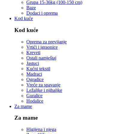
Grupa 15-36kg (100-150 cm)
Baze
Dodaci i oprema
Kod kuće
Kod kuće
Oprema za previjanje
Vrtići i igraonice
Kreveti
Ostali namještaj
Jastuci
Kućni tekstil
Madraci
Ogradice
Vreće za spavanje
Ležaljke i njihaljke
Guralice
Hodalice
Za mame
Za mame
Higijena i njega