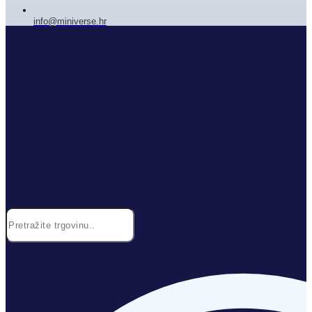
info@miniverse.hr
Search
...