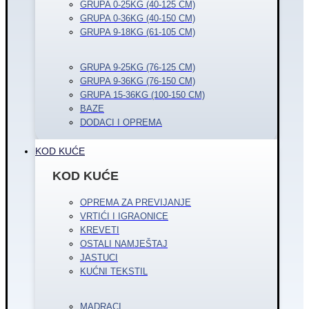
GRUPA 0-25KG (40-125 CM)
GRUPA 0-36KG (40-150 CM)
GRUPA 9-18KG (61-105 CM)
GRUPA 9-25KG (76-125 CM)
GRUPA 9-36KG (76-150 CM)
GRUPA 15-36KG (100-150 CM)
BAZE
DODACI I OPREMA
KOD KUĆE
KOD KUĆE
OPREMA ZA PREVIJANJE
VRTIĆI I IGRAONICE
KREVETI
OSTALI NAMJEŠTAJ
JASTUCI
KUĆNI TEKSTIL
MADRACI