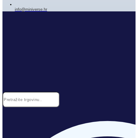
info@miniverse.hr
Search
...