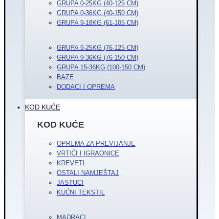
GRUPA 0-25KG (40-125 CM)
GRUPA 0-36KG (40-150 CM)
GRUPA 9-18KG (61-105 CM)
GRUPA 9-25KG (76-125 CM)
GRUPA 9-36KG (76-150 CM)
GRUPA 15-36KG (100-150 CM)
BAZE
DODACI I OPREMA
KOD KUĆE
KOD KUĆE
OPREMA ZA PREVIJANJE
VRTIĆI I IGRAONICE
KREVETI
OSTALI NAMJEŠTAJ
JASTUCI
KUĆNI TEKSTIL
MADRACI