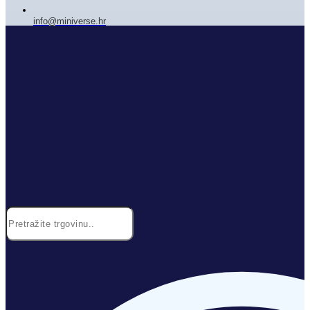
info@miniverse.hr
Search
...