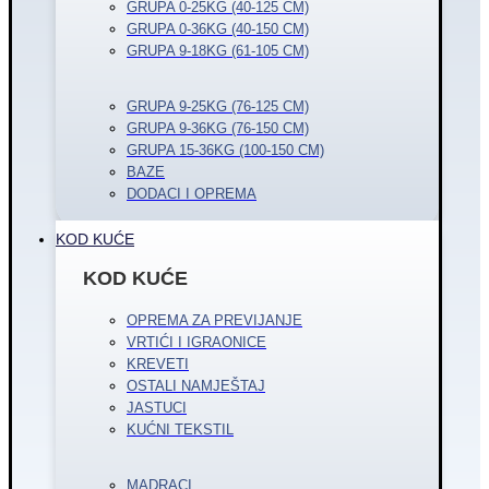
GRUPA 0-25KG (40-125 CM)
GRUPA 0-36KG (40-150 CM)
GRUPA 9-18KG (61-105 CM)
GRUPA 9-25KG (76-125 CM)
GRUPA 9-36KG (76-150 CM)
GRUPA 15-36KG (100-150 CM)
BAZE
DODACI I OPREMA
KOD KUĆE
KOD KUĆE
OPREMA ZA PREVIJANJE
VRTIĆI I IGRAONICE
KREVETI
OSTALI NAMJEŠTAJ
JASTUCI
KUĆNI TEKSTIL
MADRACI