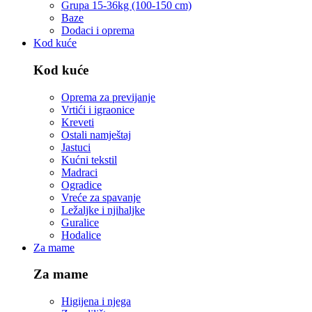
Grupa 15-36kg (100-150 cm)
Baze
Dodaci i oprema
Kod kuće
Kod kuće
Oprema za previjanje
Vrtići i igraonice
Kreveti
Ostali namještaj
Jastuci
Kućni tekstil
Madraci
Ogradice
Vreće za spavanje
Ležaljke i njihaljke
Guralice
Hodalice
Za mame
Za mame
Higijena i njega