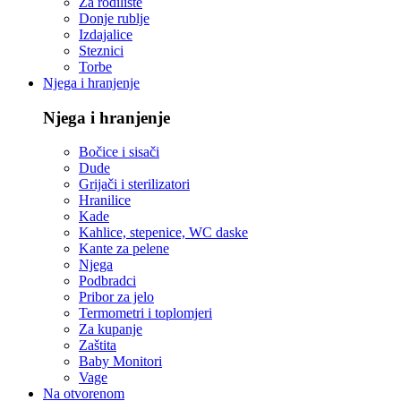
Za rodilište
Donje rublje
Izdajalice
Steznici
Torbe
Njega i hranjenje
Njega i hranjenje
Bočice i sisači
Dude
Grijači i sterilizatori
Hranilice
Kade
Kahlice, stepenice, WC daske
Kante za pelene
Njega
Podbradci
Pribor za jelo
Termometri i toplomjeri
Za kupanje
Zaštita
Baby Monitori
Vage
Na otvorenom