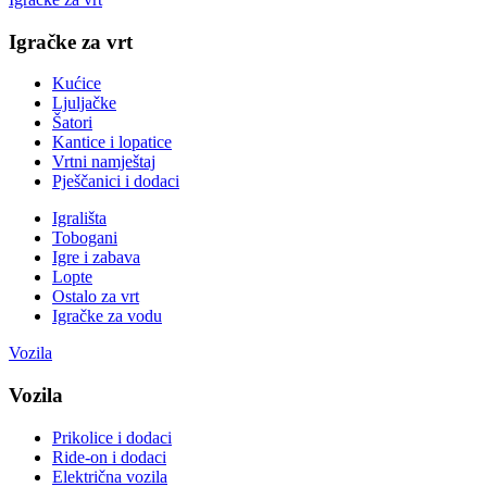
Igračke za vrt
Kućice
Ljuljačke
Šatori
Kantice i lopatice
Vrtni namještaj
Pješčanici i dodaci
Igrališta
Tobogani
Igre i zabava
Lopte
Ostalo za vrt
Igračke za vodu
Vozila
Vozila
Prikolice i dodaci
Ride-on i dodaci
Električna vozila