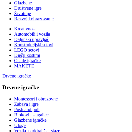
Glazbene
Društvene igre
Životinje
Razvoj i obrazovanje
Kreativnost
Automobili i vozila
Daljinski upravljač
Konstrukcijski setovi
LEGO setovi
Dječji kostimi
Ostale igračke
MAKETE
Drvene igračke
Drvene igračke
Montessori i obrazovne
Zabava i igre
Push and pull
Blokovi i slagalice
Glazbene igračke
Uloge
Vozila, parkirališta, staze