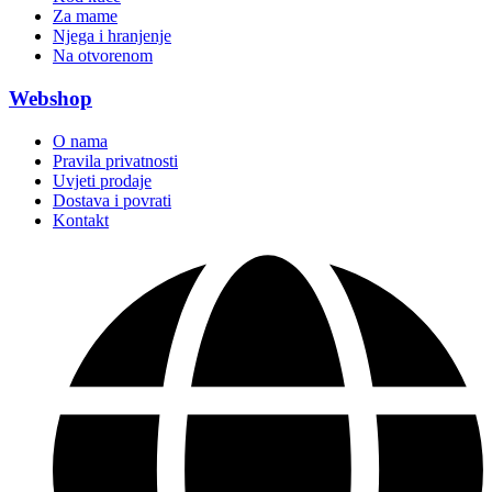
Za mame
Njega i hranjenje
Na otvorenom
Webshop
O nama
Pravila privatnosti
Uvjeti prodaje
Dostava i povrati
Kontakt