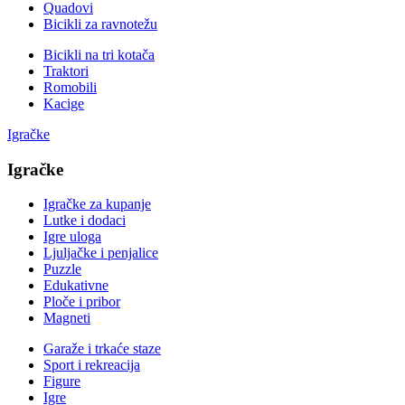
Quadovi
Bicikli za ravnotežu
Bicikli na tri kotača
Traktori
Romobili
Kacige
Igračke
Igračke
Igračke za kupanje
Lutke i dodaci
Igre uloga
Ljuljačke i penjalice
Puzzle
Edukativne
Ploče i pribor
Magneti
Garaže i trkaće staze
Sport i rekreacija
Figure
Igre