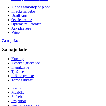
Zidne i samostojeće ploče
Igračke za bebe
Uradi sam
Ostale drvene
Oprema za učionice
Arkadne igre
Vrtne
Za najmlađe
Za najmlađe
Kupanje
Zvečke i grickalice
Interaktivne
Tješilice
Plišane igračke
Torbe i ruksaci
Senzorne
Muzičke
Za bebe
Projektori
Senzorne prostirke