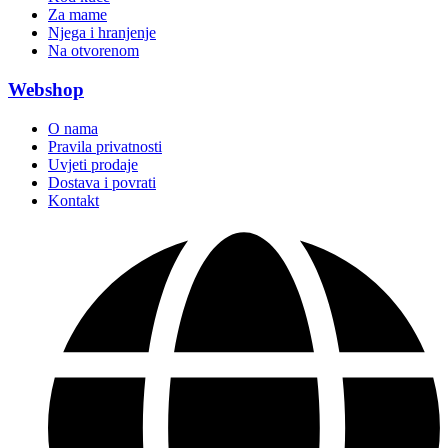
Za mame
Njega i hranjenje
Na otvorenom
Webshop
O nama
Pravila privatnosti
Uvjeti prodaje
Dostava i povrati
Kontakt