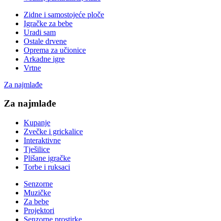
Zidne i samostojeće ploče
Igračke za bebe
Uradi sam
Ostale drvene
Oprema za učionice
Arkadne igre
Vrtne
Za najmlađe
Za najmlađe
Kupanje
Zvečke i grickalice
Interaktivne
Tješilice
Plišane igračke
Torbe i ruksaci
Senzorne
Muzičke
Za bebe
Projektori
Senzorne prostirke