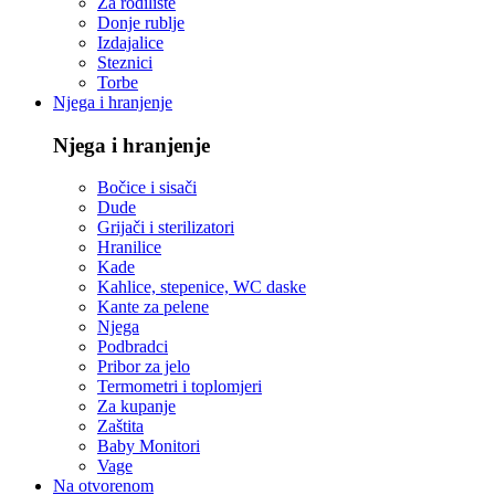
Za rodilište
Donje rublje
Izdajalice
Steznici
Torbe
Njega i hranjenje
Njega i hranjenje
Bočice i sisači
Dude
Grijači i sterilizatori
Hranilice
Kade
Kahlice, stepenice, WC daske
Kante za pelene
Njega
Podbradci
Pribor za jelo
Termometri i toplomjeri
Za kupanje
Zaštita
Baby Monitori
Vage
Na otvorenom