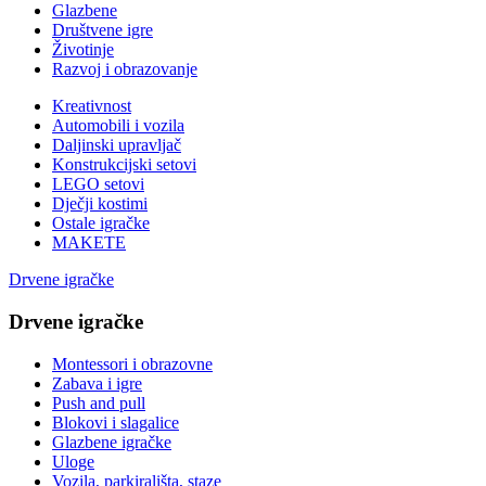
Glazbene
Društvene igre
Životinje
Razvoj i obrazovanje
Kreativnost
Automobili i vozila
Daljinski upravljač
Konstrukcijski setovi
LEGO setovi
Dječji kostimi
Ostale igračke
MAKETE
Drvene igračke
Drvene igračke
Montessori i obrazovne
Zabava i igre
Push and pull
Blokovi i slagalice
Glazbene igračke
Uloge
Vozila, parkirališta, staze