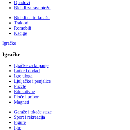
Quadovi
Bicikli za ravnotežu
Bicikli na tri kotača
Traktori
Romobili
Kacige
Igračke
Igračke
Igračke za kupanje
Lutke i dodaci
Igre uloga
Ljuljačke i penjalice
Puzzle
Edukativne
Ploče i pribor
Magneti
Garaže i trkaće staze
Sport i rekreacija
Figure
Igre