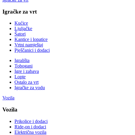
Igračke za vrt
Kućice
Ljuljačke
Šatori
Kantice i lopatice
Vrtni namještaj
Pješčanici i dodaci
Igrališta
Tobogani
Igre i zabava
Lopte
Ostalo za vrt
Igračke za vodu
Vozila
Vozila
Prikolice i dodaci
Ride-on i dodaci
Električna vozila