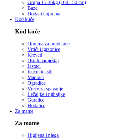
Grupa 15-36kg (100-150 cm)
Baze
Dodaci i oprema
Kod kuće
Kod kuće
Oprema za previjanje
Vrtići i igraonice
Kreveti
Ostali namještaj
Jastuci
Kućni tekstil
Madraci
Ogradice
Vreće za spavanje
Ležaljke i njihaljke
Guralice
Hodalice
Za mame
Za mame
Higijena i njega