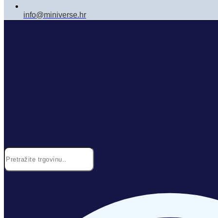
info@miniverse.hr
Search
...