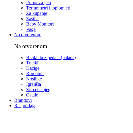
Pribor za jelo
Termometri i toplomjeri
Za kupanje
Zaštita
Baby Monitori
Vage
Na otvorenom
Na otvorenom
Bicikli bez pedala (balans)
Tricikli
Kacige
Romobili
Nosiljke
Igrališta
Zima i snijeg
Ostalo
Brandovi
Rasprodaja