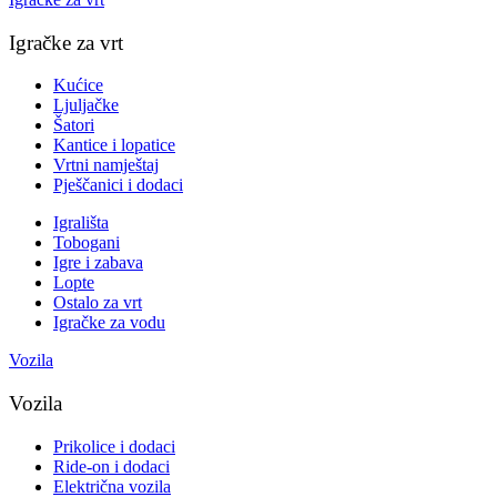
Igračke za vrt
Kućice
Ljuljačke
Šatori
Kantice i lopatice
Vrtni namještaj
Pješčanici i dodaci
Igrališta
Tobogani
Igre i zabava
Lopte
Ostalo za vrt
Igračke za vodu
Vozila
Vozila
Prikolice i dodaci
Ride-on i dodaci
Električna vozila