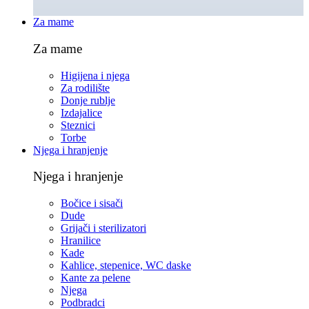
Za mame
Za mame
Higijena i njega
Za rodilište
Donje rublje
Izdajalice
Steznici
Torbe
Njega i hranjenje
Njega i hranjenje
Bočice i sisači
Dude
Grijači i sterilizatori
Hranilice
Kade
Kahlice, stepenice, WC daske
Kante za pelene
Njega
Podbradci