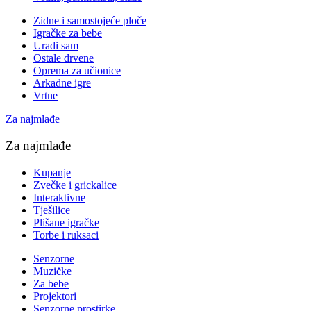
Zidne i samostojeće ploče
Igračke za bebe
Uradi sam
Ostale drvene
Oprema za učionice
Arkadne igre
Vrtne
Za najmlađe
Za najmlađe
Kupanje
Zvečke i grickalice
Interaktivne
Tješilice
Plišane igračke
Torbe i ruksaci
Senzorne
Muzičke
Za bebe
Projektori
Senzorne prostirke