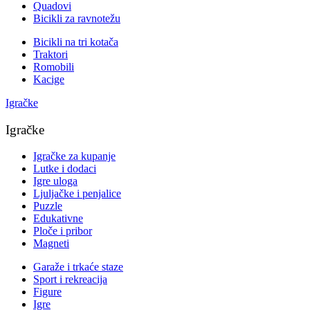
Quadovi
Bicikli za ravnotežu
Bicikli na tri kotača
Traktori
Romobili
Kacige
Igračke
Igračke
Igračke za kupanje
Lutke i dodaci
Igre uloga
Ljuljačke i penjalice
Puzzle
Edukativne
Ploče i pribor
Magneti
Garaže i trkaće staze
Sport i rekreacija
Figure
Igre