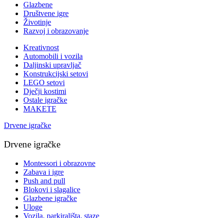
Glazbene
Društvene igre
Životinje
Razvoj i obrazovanje
Kreativnost
Automobili i vozila
Daljinski upravljač
Konstrukcijski setovi
LEGO setovi
Dječji kostimi
Ostale igračke
MAKETE
Drvene igračke
Drvene igračke
Montessori i obrazovne
Zabava i igre
Push and pull
Blokovi i slagalice
Glazbene igračke
Uloge
Vozila, parkirališta, staze